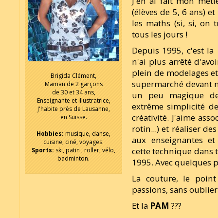
J'en ai fait mon méti
(élèves de 5, 6 ans) et 
les maths (si, si, on
tous les jours !
Depuis 1995, c'est la
n'ai plus arrêté d'avo
plein de modelages et 
Brigida Clément,
supermarché devant mo
Maman de 2 garçons
de 30 et 34 ans,
un peu magique de c
Enseignante et illustratrice,
extrême simplicité de
J'habite près de Lausanne,
créativité. J'aime asso
en Suisse.
rotin...) et réaliser d
Hobbies:
musique, danse,
aux enseignantes et
cuisine, ciné, voyages.
cette technique dans 
Sports:
ski, patin , roller, vélo,
badminton.
1995. Avec quelques pe
La couture, le point
passions, sans oublier 
Et la
PAM
???