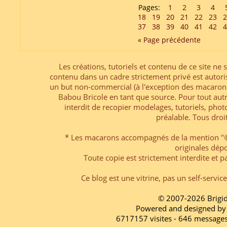
Pages:
1
2
3
4
18
19
20
21
22
23
2
37
38
39
40
41
42
4
« Page précédente
Les créations, tutoriels et contenu de ce site ne s
contenu dans un cadre strictement privé est autori
un but non-commercial (à l'exception des macarons
Babou Bricole en tant que source. Pour tout aut
interdit de recopier modelages, tutoriels, pho
préalable. Tous droi
* Les macarons accompagnés de la mention "© 
originales dép
Toute copie est strictement interdite et pa
Ce blog est une vitrine, pas un self-servic
© 2007-2026 Brigi
Powered and designed by
6717157 visites - 646 message