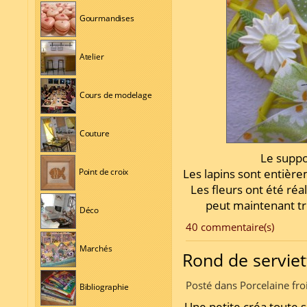
Gourmandises
Atelier
Cours de modelage
Couture
Le suppor
Les lapins sont entièr
Point de croix
Les fleurs ont été réa
peut maintenant t
Déco
40 commentaire(s)
Marchés
Rond de serviet
Posté dans Porcelaine fro
Bibliographie
Une petite créa toute s