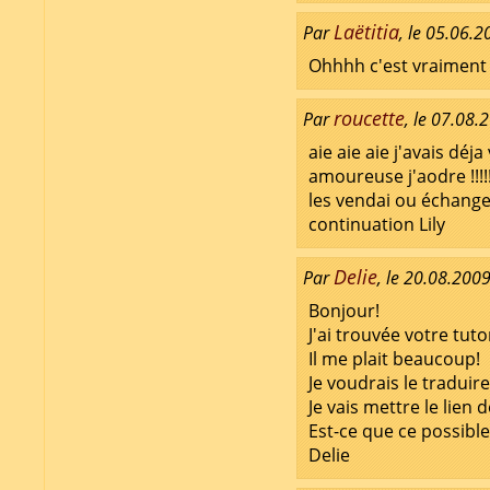
Laëtitia
Par
, le 05.06.
Ohhhh c'est vraiment tr
roucette
Par
, le 07.08.
aie aie aie j'avais déj
amoureuse j'aodre !!!!!
les vendai ou échange
continuation Lily
Delie
Par
, le 20.08.200
Bonjour!
J'ai trouvée votre tuto
Il me plait beaucoup!
Je voudrais le traduir
Je vais mettre le lien d
Est-ce que ce possible?
Delie