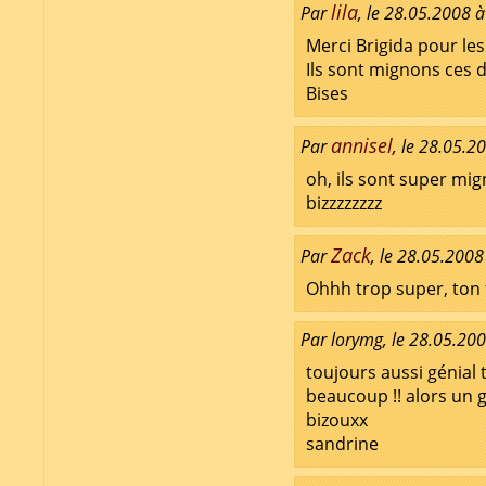
lila
Par
, le 28.05.2008 
Merci Brigida pour les
Ils sont mignons ces 
Bises
annisel
Par
, le 28.05.2
oh, ils sont super mi
bizzzzzzzz
Zack
Par
, le 28.05.2008
Ohhh trop super, ton t
Par lorymg, le 28.05.20
toujours aussi génial 
beaucoup !! alors un g
bizouxx
sandrine