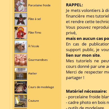
RAPPEL:
Porcelaine froide
Je mets volontiers à d
financière mes tutorie
Pâte à sel
et rendre cette techni
Vous pouvez reprodui
privé,
Pâte Fimo
mais en aucun cas pou
En cas de publicatio
À l'école
support public, je vo
lien sur mon site
.
Gourmandises
Mes tutoriels ne peu
cours donné par une 
Merci de respecter mo
Atelier
partager !
Cours de modelage
Matériel nécessaire:
- porcelaine froide blan
Couture
- cadre photo en bois 
- outils de modelage.