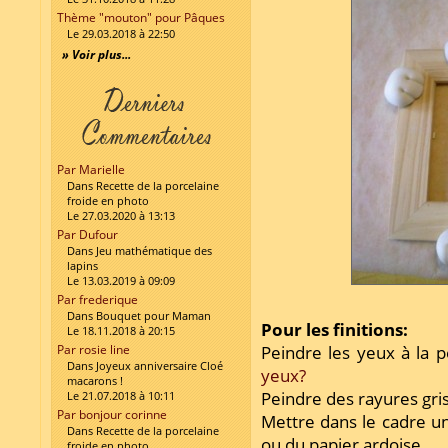
Thème "mouton" pour Pâques
Le 29.03.2018 à 22:50
» Voir plus...
Par Marielle
Dans Recette de la porcelaine
froide en photo
Le 27.03.2020 à 13:13
Par Dufour
Dans Jeu mathématique des
lapins
Le 13.03.2019 à 09:09
Par frederique
Dans Bouquet pour Maman
Pour les finitions:
Le 18.11.2018 à 20:15
Par rosie line
Peindre les yeux à la p
Dans Joyeux anniversaire Cloé
yeux?
macarons !
Peindre des rayures gris
Le 21.07.2018 à 10:11
Par bonjour corinne
Mettre dans le cadre un
Dans Recette de la porcelaine
ou du papier ardoise.
froide en photo