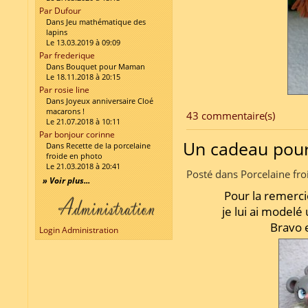
Par Dufour
Dans Jeu mathématique des
lapins
Le 13.03.2019 à 09:09
Par frederique
Dans Bouquet pour Maman
Le 18.11.2018 à 20:15
Par rosie line
Dans Joyeux anniversaire Cloé
macarons !
43 commentaire(s)
Le 21.07.2018 à 10:11
Par bonjour corinne
Un cadeau pou
Dans Recette de la porcelaine
froide en photo
Le 21.03.2018 à 20:41
Posté dans Porcelaine fro
» Voir plus...
Pour la remerci
je lui ai modelé
Bravo 
Login Administration