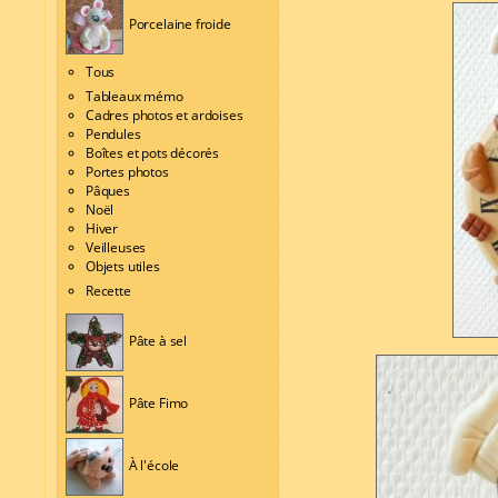
Porcelaine froide
Tous
Tableaux mémo
Cadres photos et ardoises
Pendules
Boîtes et pots décorés
Portes photos
Pâques
Noël
Hiver
Veilleuses
Objets utiles
Recette
Pâte à sel
Pâte Fimo
À l'école