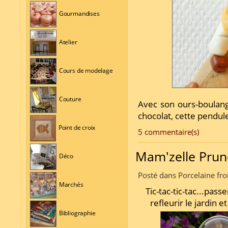
Gourmandises
Atelier
Cours de modelage
Couture
Avec son ours-boulang
chocolat, cette pendule
Point de croix
5 commentaire(s)
Mam'zelle Prun
Déco
Posté dans Porcelaine fro
Marchés
Tic-tac-tic-tac...pass
refleurir le jardin et
Bibliographie