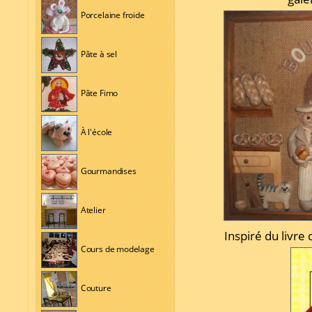
Porcelaine froide
Pâte à sel
Pâte Fimo
À l'école
Gourmandises
Atelier
Inspiré du livre
Cours de modelage
Couture