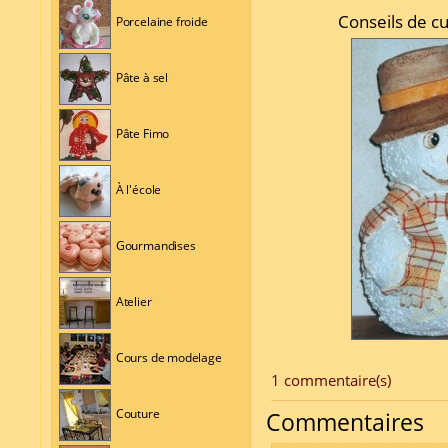
Conseils de cu
Porcelaine froide
Pâte à sel
Pâte Fimo
À l'école
Gourmandises
Atelier
Cours de modelage
1 commentaire(s)
Couture
Commentaires