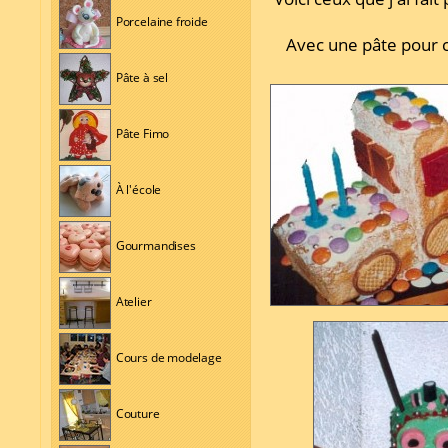
Porcelaine froide
Avec une pâte pour c
Pâte à sel
Pâte Fimo
À l'école
Gourmandises
Atelier
Cours de modelage
Couture