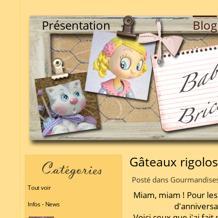
Présentation
Blog
Gâteaux rigolos
Posté dans Gourmandises 
Tout voir
Miam, miam ! Pour les
Infos - News
d'anniversai
Voici ceux que j'ai fai