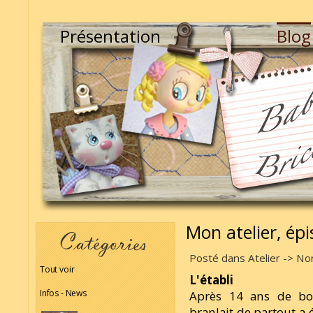
Présentation
Blog
Mon atelier, ép
Posté dans Atelier -> Non
Tout voir
L'établi
Infos - News
Après 14 ans de bon
branlait de partout a