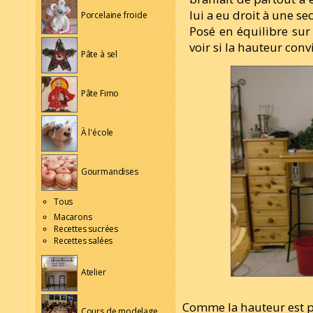
lui a eu droit à une se
Porcelaine froide
Posé en équilibre sur
voir si la hauteur conv
Pâte à sel
Pâte Fimo
À l'école
Gourmandises
Tous
Macarons
Recettes sucrées
Recettes salées
Atelier
Comme la hauteur est par
Cours de modelage