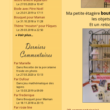
Notre fenêtre aquarium
Le 27.05.2020 à 10:47
Etoile avec Père Noël
Ma petite étagère
bou
Le 25.01.2019 à 17:11
Bouquet pour Maman
les objets
Le 31.10.2018 à 11:28
Et un
relo
Thème "mouton" pour Pâques
Le 29.03.2018 à 22:50
» Voir plus...
Par Marielle
Dans Recette de la porcelaine
froide en photo
Le 27.03.2020 à 13:13
Par Dufour
Dans Jeu mathématique des
lapins
Le 13.03.2019 à 09:09
Par frederique
Dans Bouquet pour Maman
Le 18.11.2018 à 20:15
Par rosie line