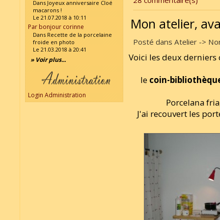
28 commentaire(s)
Dans Joyeux anniversaire Cloé
macarons !
Le 21.07.2018 à 10:11
Mon atelier, av
Par bonjour corinne
Dans Recette de la porcelaine
Posté dans Atelier -> Non
froide en photo
Le 21.03.2018 à 20:41
Voici les deux derniers 
» Voir plus...
le
coin-bibliothèqu
Login Administration
Porcelana fria
J'ai recouvert les po