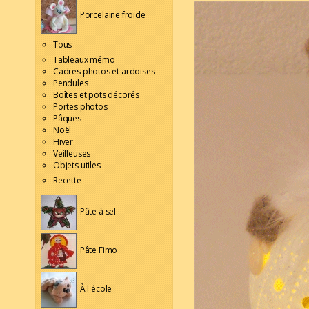
Porcelaine froide
Tous
Tableaux mémo
Cadres photos et ardoises
Pendules
Boîtes et pots décorés
Portes photos
Pâques
Noël
Hiver
Veilleuses
Objets utiles
Recette
Pâte à sel
Pâte Fimo
À l'école