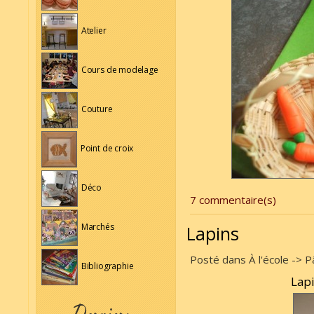
Atelier
Cours de modelage
Couture
Point de croix
Déco
7 commentaire(s)
Marchés
Lapins
Posté dans À l'école -> P
Bibliographie
Lapi