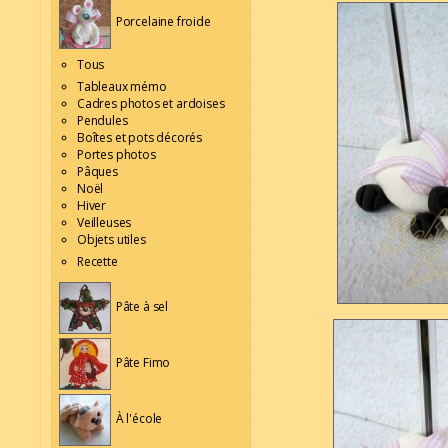
Porcelaine froide
Tous
Tableaux mémo
Cadres photos et ardoises
Pendules
Boîtes et pots décorés
Portes photos
Pâques
Noël
Hiver
Veilleuses
Objets utiles
Recette
Pâte à sel
Pâte Fimo
À l'école