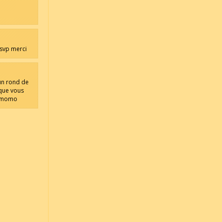
 svp merci
 un rond de
 que vous
r momo