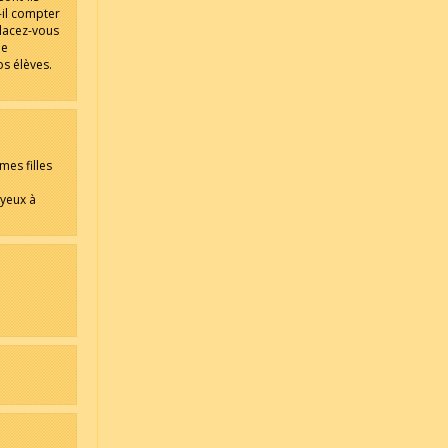
-il compter
placez-vous
de
os élèves.
mes filles
 yeux à