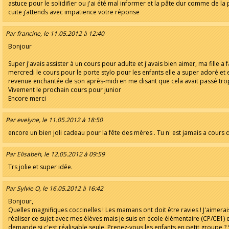
astuce pour le solidifier ou j'ai été mal informer et la pâte dur comme de la 
cuite j’attends avec impatience votre réponse
Par francine, le 11.05.2012 à 12:40
Bonjour
Super j'avais assister à un cours pour adulte et j'avais bien aimer, ma fille a f
mercredi le cours pour le porte stylo pour les enfants elle a super adoré et e
revenue enchantée de son après-midi en me disant que cela avait passé trop
Vivement le prochain cours pour junior
Encore merci
Par evelyne, le 11.05.2012 à 18:50
encore un bien joli cadeau pour la fête des mères . Tu n' est jamais a cours d 
Par Elisabeh, le 12.05.2012 à 09:59
Trs jolie et super idée.
Par Sylvie O, le 16.05.2012 à 16:42
Bonjour,
Quelles magnifiques coccinelles ! Les mamans ont doit être ravies ! J'aimerai
réaliser ce sujet avec mes élèves mais je suis en école élémentaire (CP/CE1) 
demande si c'est réalisable seule. Prenez-vous les enfants en petit groupe ? 