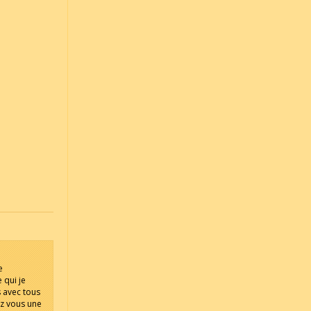
e
 qui je
s avec tous
ez vous une