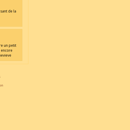
sant de la
re un petit
z encore
enevieve
s
on