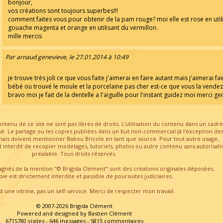
bonjour,
vos créations sont toujours superbes!!!
comment faites vous pour obtenir de la pam rouge? moi elle est rose en utili
gouache magenta et orange en utilisant du vermillon.
mille mercis
Par arnaud genevieve, le 27.01.2014 à 10:49
je trouve très joli ce que vous faite j'aimerai en faire autant mais j'aimerai fai
bébé ou trouvé le moule et la porcelaine pas cher est-ce que vous la vende
bravo moi je fait de la dentelle a l'aiguille pour l'instant guidez moi merci g
contenu de ce site ne sont pas libres de droits. L'utilisation du contenu dans un cadre
isé. Le partage ou les copies publiées dans un but non-commercial (à l'exception de
mais doivent mentionner Babou Bricole en tant que source. Pour tout autre usage,
interdit de recopier modelages, tutoriels, photos ou autre contenu sans autorisati
préalable. Tous droits réservés.
nés de la mention "© Brigida Clément" sont des créations originales déposées.
ie est strictement interdite et passible de poursuites judiciaires.
t une vitrine, pas un self-service. Merci de respecter mon travail.
© 2007-2026 Brigida Clément
Powered and designed by Bastien Clément
6715780 visites - 646 messages - 5813 commentaires