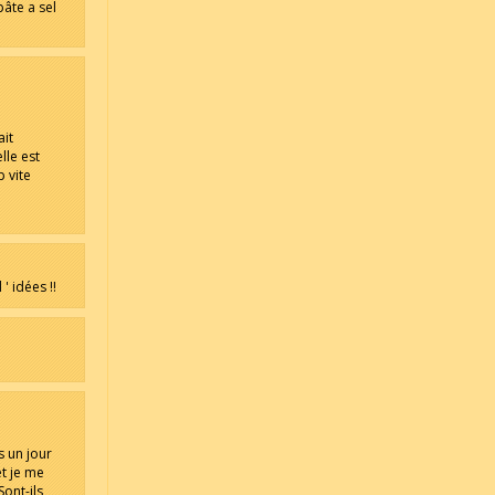
pâte a sel
ait
lle est
 vite
' idées !!
s un jour
et je me
Sont-ils