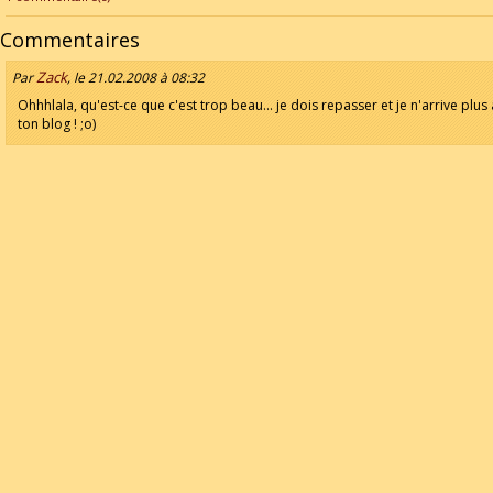
Commentaires
Zack
Par
, le 21.02.2008 à 08:32
Ohhhlala, qu'est-ce que c'est trop beau... je dois repasser et je n'arrive plus 
ton blog ! ;o)