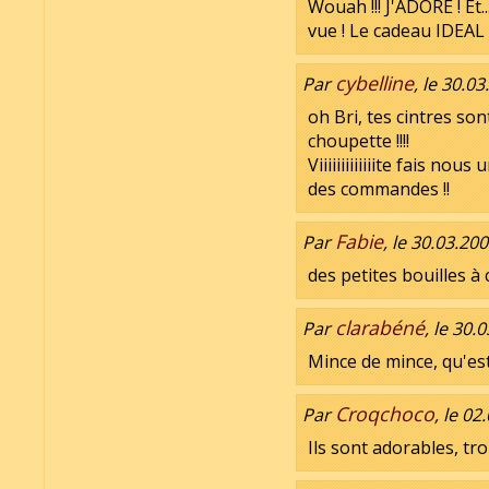
Wouah !!! J'ADORE ! Et
vue ! Le cadeau IDEAL 
cybelline
Par
, le 30.0
oh Bri, tes cintres so
choupette !!!!
Viiiiiiiiiiiiite fais n
des commandes !!
Fabie
Par
, le 30.03.20
des petites bouilles à
clarabéné
Par
, le 30.
Mince de mince, qu'est 
Croqchoco
Par
, le 02
Ils sont adorables, tr