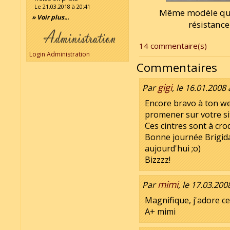
Le 21.03.2018 à 20:41
Même modèle que 
» Voir plus...
résistance
14 commentaire(s)
Login Administration
Commentaires
gigi
Par
, le 16.01.2008 
Encore bravo à ton we
promener sur votre sit
Ces cintres sont à croq
Bonne journée Brigida.
aujourd'hui ;o)
Bizzzz!
mimi
Par
, le 17.03.200
Magnifique, j'adore ce
A+ mimi