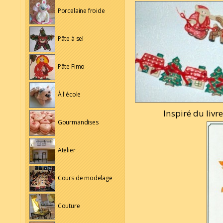
Porcelaine froide
Pâte à sel
Pâte Fimo
À l'école
Inspiré du livr
Gourmandises
Atelier
Cours de modelage
Couture