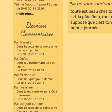
nounousandrine
Par
Thème "mouton" pour Pâques
Le 29.03.2018 à 22:50
toute est beau chez toi
» Voir plus...
sel, la pâte fimo, tout
suppose que c'est ton
bonne journée
Par Marielle
Dans Recette de la porcelaine
froide en photo
Le 27.03.2020 à 13:13
Par Dufour
Dans Jeu mathématique des
lapins
Le 13.03.2019 à 09:09
Par frederique
Dans Bouquet pour Maman
Le 18.11.2018 à 20:15
Par rosie line
Dans Joyeux anniversaire Cloé
macarons !
Le 21.07.2018 à 10:11
Par bonjour corinne
Dans Recette de la porcelaine
froide en photo