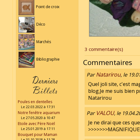
Point de croix
Déco
Marchés
3 commentaire(s)
Bibliographie
Commentaires
Natarirou
Par
, le 19.
Quel joli site, c'est m
blog.Je me suis bien 
Natarirou
Poules en dentelles
Le 22.03.2022 à 17:31
VALOU
Par
, le 19.04.
Notre fenêtre aquarium
Le 27.05.2020 à 10:47
Je ne dirai que ces que
Etoile avec Père Noël
>>>>>>>MAGNIFIQUE!!! Q
Le 25.01.2019 à 17:11
Bouquet pour Maman
Le 31.10.2018 à 11:28