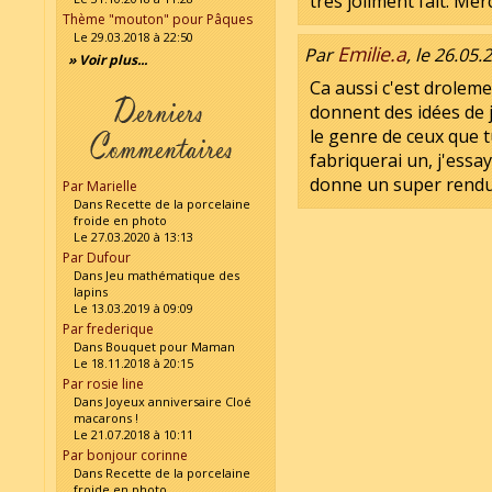
très joliment fait. Me
Thème "mouton" pour Pâques
Le 29.03.2018 à 22:50
Emilie.a
Par
, le 26.05.
» Voir plus...
Ca aussi c'est droleme
donnent des idées de 
le genre de ceux que tu
fabriquerai un, j'essay
donne un super rendu,
Par Marielle
Dans Recette de la porcelaine
froide en photo
Le 27.03.2020 à 13:13
Par Dufour
Dans Jeu mathématique des
lapins
Le 13.03.2019 à 09:09
Par frederique
Dans Bouquet pour Maman
Le 18.11.2018 à 20:15
Par rosie line
Dans Joyeux anniversaire Cloé
macarons !
Le 21.07.2018 à 10:11
Par bonjour corinne
Dans Recette de la porcelaine
froide en photo