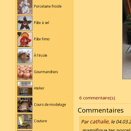
Porcelaine froide
Pâte à sel
Pâte Fimo
À l'école
Gourmandises
Atelier
6 commentaire(s)
Cours de modelage
Commentaires
cathalie
Par
, le 04.03
Couture
magnifique tes porcel