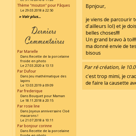
Thème "mouton" pour Pâques
Bpnjour,
Le 29.03.2018 à 22:50
» Voir plus...
je viens de parcourir t
d'ailleurs IoI) et je d
belles choses!!!!
Un grand bravo à toi!!
ma donné envie de test
Par Marielle
bisous
Dans Recette de la porcelaine
froide en photo
Le 27.03.2020 à 13:13
Par ré création, le 10.
Par Dufour
c'est trop mimi, je cra
Dans Jeu mathématique des
lapins
de faire la causette ave
Le 13.03.2019 à 09:09
Par frederique
Dans Bouquet pour Maman
Le 18.11.2018 à 20:15
Par rosie line
Dans Joyeux anniversaire Cloé
macarons !
Le 21.07.2018 à 10:11
Par bonjour corinne
Dans Recette de la porcelaine
froide en photo