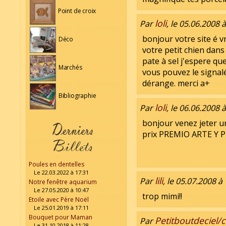
Point de croix
loli
Par
, le 05.06.2008 
bonjour votre site é vr
Déco
votre petit chien dans
pate à sel j'espere que
Marchés
vous pouvez le signalé
dérange. merci a+
Bibliographie
loli
Par
, le 06.06.2008 
bonjour venez jeter un
prix PREMIO ARTE Y PIC
Poules en dentelles
Le 22.03.2022 à 17:31
lili
Par
, le 05.07.2008 à
Notre fenêtre aquarium
Le 27.05.2020 à 10:47
trop mimi!!
Etoile avec Père Noël
Le 25.01.2019 à 17:11
Bouquet pour Maman
Petitboutdeciel/c
Par
Le 31.10.2018 à 11:28