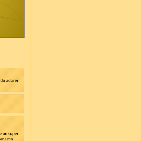
t du adorer
se un super
dans ma