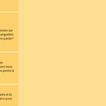
tionne sur
 languettes
tre panier?
 en
 sans vous
je peints la
nts et ils
Merci pour