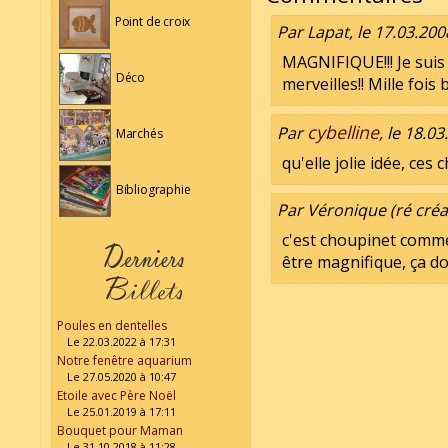
Point de croix
Par Lapat, le 17.03.200
MAGNIFIQUE!!! Je suis 
Déco
merveilles!! Mille fois 
cybelline
Par
, le 18.0
Marchés
qu'elle jolie idée, ces
Bibliographie
Par Véronique (ré créat
c'est choupinet comme
être magnifique, ça don
Poules en dentelles
Le 22.03.2022 à 17:31
Notre fenêtre aquarium
Le 27.05.2020 à 10:47
Etoile avec Père Noël
Le 25.01.2019 à 17:11
Bouquet pour Maman
Le 31.10.2018 à 11:28