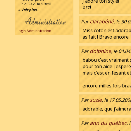
J'adore ton style!
Le 21.03.2018 à 20:41
bzz!
» Voir plus...
clarabéné
Par
, le 30.
Miss coton est adorable
Login Administration
as fait ! Bravo encore
dolphine
Par
, le 04.0
babou c'est vraiment
pour ton aide j'espere 
mais c'est en fesant e
encore milles fois bra
suzie
Par
, le 17.05.200
adorable, que j'aimerai
ann du québec
Par
, 