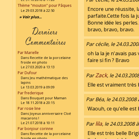
Thème "mouton" pour Pâques
Encore une réussite, 
Le 29.03.2018 à 22:50
parfaite.Cette fois la 
» Voir plus...
Bonne idée les perles
bravo, bravo, bravo.
Par cécile, le 24.03.200
Par Marielle
oh la la je n'avais pas
Dans Recette de la porcelaine
faire si fin ? Bravo
froide en photo
Le 27.03.2020 à 13:13
Par Dufour
Zack
Par
, le 24.03.200
Dans Jeu mathématique des
lapins
Elle est vraiment très 
Le 13.03.2019 à 09:09
Par frederique
Dans Bouquet pour Maman
Par Béa, le 24.03.2008 
Le 18.11.2018 à 20:15
Waouh, ce qu'elle est b
Par rosie line
Dans Joyeux anniversaire Cloé
macarons !
lila
Le 21.07.2018 à 10:11
Par
, le 24.03.2008 
Par bonjour corinne
Elle est très belle Brig
Dans Recette de la porcelaine
froide en photo