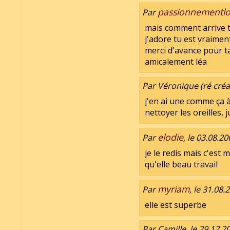
passionnementl
Par
mais comment arrive tu
j'adore tu est vraimen
merci d'avance pour 
amicalement léa
Par Véronique (ré créat
j'en ai une comme ça à 
nettoyer les oreilles, 
elodie
Par
, le 03.08.2
je le redis mais c'est m
qu'elle beau travail
myriam
Par
, le 31.08.
elle est superbe
Par Camille, le 29.12.2