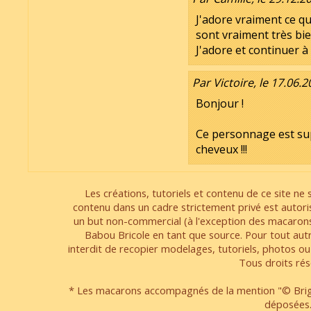
J'adore vraiment ce qu
sont vraiment très bie
J'adore et continuer à
Par Victoire, le 17.06.
Bonjour !
Ce personnage est sup
cheveux !!!
Les créations, tutoriels et contenu de ce site ne s
contenu dans un cadre strictement privé est autori
un but non-commercial (à l'exception des macarons
Babou Bricole en tant que source. Pour tout aut
interdit de recopier modelages, tutoriels, photos ou
Tous droits rés
* Les macarons accompagnés de la mention "© Brigi
déposées