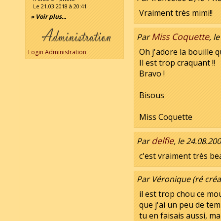
Le 21.03.2018 à 20:41
Vraiment très mimi!!
» Voir plus...
Miss Coquette
Par
, l
Oh j'adore la bouille que
Login Administration
Il est trop craquant !!
Bravo !
Bisous
Miss Coquette
delfie
Par
, le 24.08.20
c'est vraiment très bea
Par Véronique (ré créat
il est trop chou ce mou
que j'ai un peu de tem
tu en faisais aussi, ma