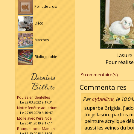
Point de croix
Déco
Marchés
Lasure 
Bibliographie
Pour réalise
9 commentaire(s)
Commentaires
Poules en dentelles
cybelline
Par
, le 10.0
Le 22.03.2022 à 17:31
superbe Brigida, j'ad
Notre fenêtre aquarium
Le 27.05.2020 à 10:47
toi je lasure parfois m
Etoile avec Père Noël
peinture acrylique dél
Le 25.01.2019 à 17:11
aussi les veines du bo
Bouquet pour Maman
Le 31.10.2018 à 11:28