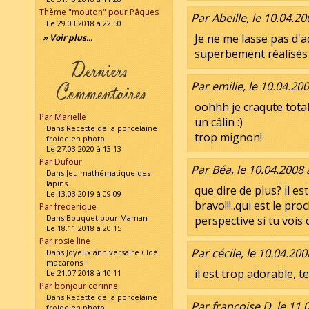
Thème "mouton" pour Pâques
Par Abeille, le 10.04.20
Le 29.03.2018 à 22:50
Je ne me lasse pas d'a
» Voir plus...
superbement réalisés 
Par emilie, le 10.04.20
oohhh je craqute total
Par Marielle
un câlin :)
Dans Recette de la porcelaine
trop mignon!
froide en photo
Le 27.03.2020 à 13:13
Par Dufour
Par Béa, le 10.04.2008 
Dans Jeu mathématique des
lapins
que dire de plus? il e
Le 13.03.2019 à 09:09
bravo!!!..qui est le pr
Par frederique
Dans Bouquet pour Maman
perspective si tu vois c
Le 18.11.2018 à 20:15
Par rosie line
Par cécile, le 10.04.200
Dans Joyeux anniversaire Cloé
macarons !
il est trop adorable, 
Le 21.07.2018 à 10:11
Par bonjour corinne
Dans Recette de la porcelaine
Par francoise D, le 11.
froide en photo