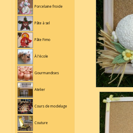
Porcelaine froide
Pâte à sel
Pâte Fimo
À l'école
Gourmandises
Atelier
Cours de modelage
Couture