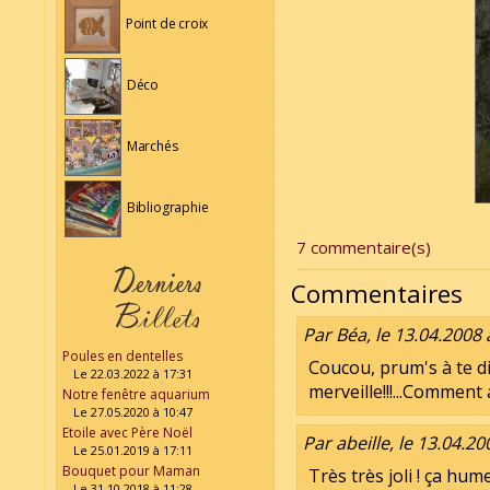
Point de croix
Déco
Marchés
Bibliographie
7 commentaire(s)
Commentaires
Par Béa, le 13.04.2008 
Poules en dentelles
Coucou, prum's à te d
Le 22.03.2022 à 17:31
merveille!!!...Comment 
Notre fenêtre aquarium
Le 27.05.2020 à 10:47
Etoile avec Père Noël
Par abeille, le 13.04.20
Le 25.01.2019 à 17:11
Bouquet pour Maman
Très très joli ! ça hum
Le 31.10.2018 à 11:28