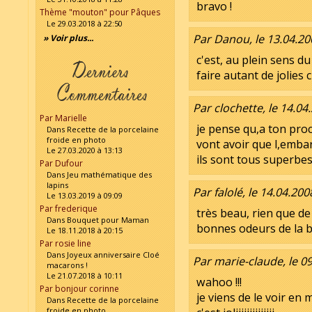
bravo !
Thème "mouton" pour Pâques
Le 29.03.2018 à 22:50
Par Danou, le 13.04.20
» Voir plus...
c'est, au plein sens d
faire autant de jolies
Par clochette, le 14.04
Par Marielle
je pense qu,a ton pro
Dans Recette de la porcelaine
froide en photo
vont avoir que l,embara
Le 27.03.2020 à 13:13
ils sont tous superbes 
Par Dufour
Dans Jeu mathématique des
lapins
Par falolé, le 14.04.200
Le 13.03.2019 à 09:09
Par frederique
très beau, rien que de 
Dans Bouquet pour Maman
bonnes odeurs de la b
Le 18.11.2018 à 20:15
Par rosie line
Dans Joyeux anniversaire Cloé
Par marie-claude, le 0
macarons !
Le 21.07.2018 à 10:11
wahoo !!!
Par bonjour corinne
je viens de le voir en
Dans Recette de la porcelaine
froide en photo