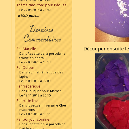
Thème "mouton" pour Pâques
Le 29.03.2018 à 22:50
» Voir plus...
Découper ensuite le
Par Marielle
Dans Recette de la porcelaine
froide en photo
Le 27.03.2020 à 13:13
Par Dufour
Dans Jeu mathématique des
lapins
Le 13.03.2019 à 09:09
Par frederique
Dans Bouquet pour Maman
Le 18.11.2018 à 20:15
Par rosie line
Dans Joyeux anniversaire Cloé
macarons !
Le 21.07.2018 à 10:11
Par bonjour corinne
Dans Recette de la porcelaine
froide en photo