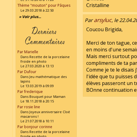
Cristalline
Thème "mouton" pour Pâques
Le 29.03.2018 à 22:50
» Voir plus...
arsyluc
Par
, le 22.04.
Coucou Brigida,
Merci de ton tague, c
en moins d'une semain
Par Marielle
Mais merci surtout p
Dans Recette de la porcelaine
froide en photo
compliments de ta par
Le 27.03.2020 à 13:13
Comme je te le disais 
Par Dufour
l'idée que tu puisses 
Dans Jeu mathématique des
lapins
élèves passeront un 
Le 13.03.2019 à 09:09
BOnne continuation et
Par frederique
Dans Bouquet pour Maman
Le 18.11.2018 à 20:15
Par rosie line
Dans Joyeux anniversaire Cloé
macarons !
Le 21.07.2018 à 10:11
Par bonjour corinne
Dans Recette de la porcelaine
froide en photo