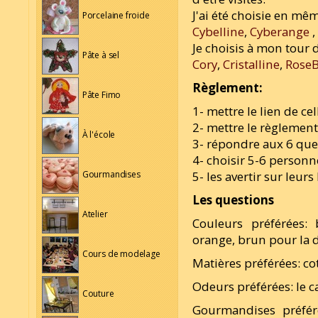
J'ai été choisie en m
Porcelaine froide
Cybelline
,
Cyberange
,
Je choisis à mon tour d
Pâte à sel
Cory
,
Cristalline
,
RoseB
Règlement:
Pâte Fimo
1- mettre le lien de ce
2- mettre le règlement
À l'école
3- répondre aux 6 que
4- choisir 5-6 personn
5- les avertir sur leurs
Gourmandises
Les questions
Atelier
Couleurs préférées: 
orange, brun pour la 
Cours de modelage
Matières préférées: cot
Odeurs préférées: le c
Couture
Gourmandises préféré