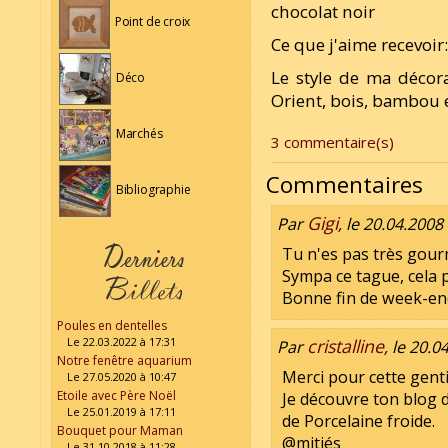
chocolat noir
Point de croix
Ce que j'aime recevoir
Le style de ma décorat
Déco
Orient, bois, bambou e
Marchés
3 commentaire(s)
Commentaires
Bibliographie
Gigi
Par
, le 20.04.2008
Tu n'es pas très gour
Sympa ce tague, cela p
Bonne fin de week-en
Poules en dentelles
Le 22.03.2022 à 17:31
cristalline
Par
, le 20.0
Notre fenêtre aquarium
Merci pour cette gentil
Le 27.05.2020 à 10:47
Etoile avec Père Noël
Je découvre ton blog d
Le 25.01.2019 à 17:11
de Porcelaine froide.
Bouquet pour Maman
@mitiés
Le 31.10.2018 à 11:28