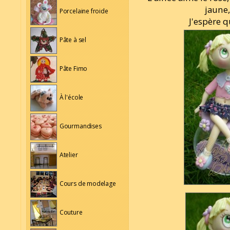
jaune, 
Porcelaine froide
J'espère q
Pâte à sel
Pâte Fimo
À l'école
Gourmandises
Atelier
Cours de modelage
Couture