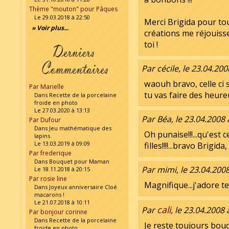
Thème "mouton" pour Pâques
Le 29.03.2018 à 22:50
Merci Brigida pour tout
» Voir plus...
créations me réjouiss
toi !
Par cécile, le 23.04.200
waouh bravo, celle ci 
Par Marielle
tu vas faire des heur
Dans Recette de la porcelaine
froide en photo
Le 27.03.2020 à 13:13
Par Béa, le 23.04.2008 
Par Dufour
Dans Jeu mathématique des
Oh punaise!!!...qu'est c
lapins
Le 13.03.2019 à 09:09
filles!!!!...bravo Brigid
Par frederique
Dans Bouquet pour Maman
Par mimi, le 23.04.2008
Le 18.11.2018 à 20:15
Par rosie line
Magnifique...j'adore t
Dans Joyeux anniversaire Cloé
macarons !
Le 21.07.2018 à 10:11
cali
Par
, le 23.04.2008 
Par bonjour corinne
Dans Recette de la porcelaine
Je reste toujours bouc
froide en photo