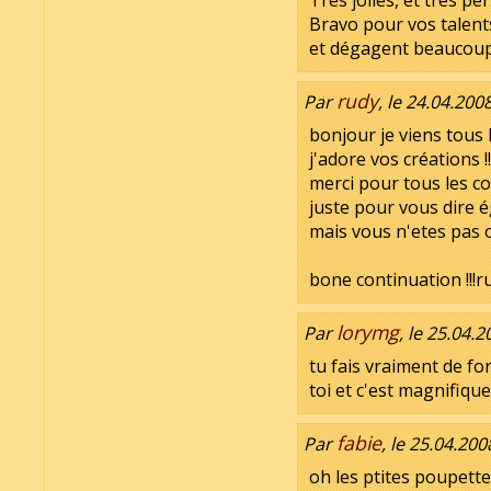
Très jolies, et très p
Bravo pour vos talent
et dégagent beaucoup
rudy
Par
, le 24.04.200
bonjour je viens tous l
j'adore vos créations !!!
merci pour tous les c
juste pour vous dire 
mais vous n'etes pas ob
bone continuation !!!r
lorymg
Par
, le 25.04.
tu fais vraiment de f
toi et c'est magnifique !
fabie
Par
, le 25.04.200
oh les ptites poupett