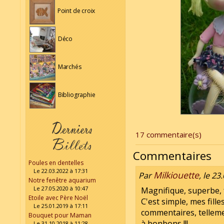
Point de croix
Déco
Marchés
Bibliographie
17 commentaire(s)
Commentaires
Poules en dentelles
Le 22.03.2022 à 17:31
Milkiouette
Par
, le 23
Notre fenêtre aquarium
Le 27.05.2020 à 10:47
Magnifique, superbe, f
Etoile avec Père Noël
C'est simple, mes fille
Le 25.01.2019 à 17:11
commentaires, tellemen
Bouquet pour Maman
à bonbons !!!
Le 31.10.2018 à 11:28