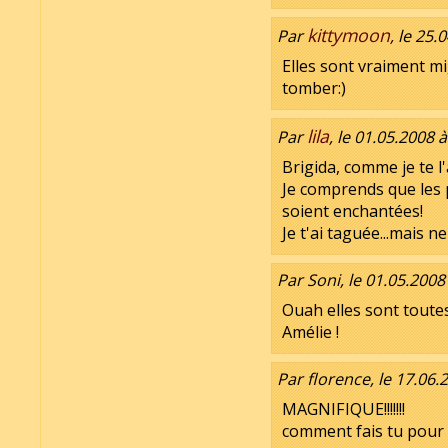
kittymoon
Par
, le 25.
Elles sont vraiment m
tomber:)
lila
Par
, le 01.05.2008 
Brigida, comme je te l'
Je comprends que les pe
soient enchantées!
Je t'ai taguée...mais ne
Par Soni, le 01.05.2008
Ouah elles sont toutes
Amélie !
Par florence, le 17.06.
MAGNIFIQUE!!!!!!!
comment fais tu pour f