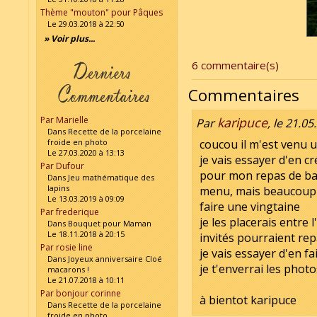
Thème "mouton" pour Pâques
Le 29.03.2018 à 22:50
» Voir plus...
6 commentaire(s)
Commentaires
Par Marielle
karipuce
Par
, le 21.0
Dans Recette de la porcelaine
froide en photo
coucou il m'est venu u
Le 27.03.2020 à 13:13
je vais essayer d'en cr
Par Dufour
pour mon repas de bap
Dans Jeu mathématique des
lapins
menu, mais beaucoup d
Le 13.03.2019 à 09:09
faire une vingtaine
Par frederique
je les placerais entre 
Dans Bouquet pour Maman
Le 18.11.2018 à 20:15
invités pourraient rep
Par rosie line
je vais essayer d'en f
Dans Joyeux anniversaire Cloé
je t'enverrai les photos
macarons !
Le 21.07.2018 à 10:11
Par bonjour corinne
à bientot karipuce
Dans Recette de la porcelaine
froide en photo