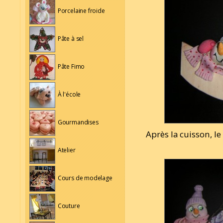
Porcelaine froide
Pâte à sel
Pâte Fimo
À l'école
Gourmandises
Après la cuisson, l
Atelier
Cours de modelage
Couture