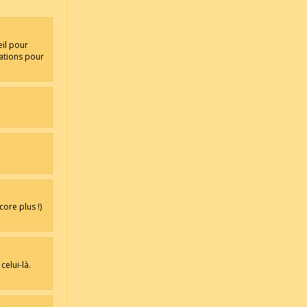
il pour
tations pour
core plus !)
elui-là.