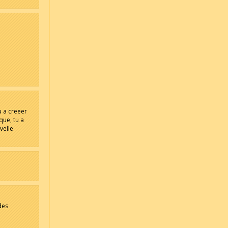
e
u a creeer
que, tu a
velle
 des