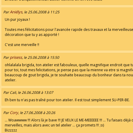
Aniélys
Par
, le 25.06.2008 à 11:25
Un pur joyaux !
Toutes mes félicitations pour l'avancée rapide des travaux et la merveilleus
décoration que tu y as apporté !
C'est une merveille !!
prisess
Par
, le 25.06.2008 à 15:50
ohlalalala brigida, ton atelier est fabouleux, quelle magnifique endroit que t
pour toi, tout mes felicitations, je pense pas que la mienne va etre si magnifi
beaucoup de gout brigida, je te souhaite beaucoup du bonheur dans ta nou
atelier.
Par Cali, le 26.06.2008 à 13:07
Eh ben tu n'as pas traîné pour ton atelier. Il est tout simplement SU-PER-BE.
Cory
Par
, le 27.06.2008 à 20:26
... Woawwww !!! Alors là je bave !!! JE VEUX LE ME-MEEEEEE !!! ... Tu faisais déjà
merveilles, mais alors avec un tel atelier ... ça promets !!! ;o)
Bizzzzz