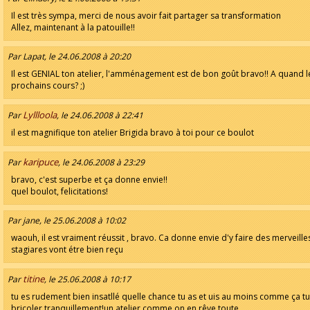
Il est très sympa, merci de nous avoir fait partager sa transformation
Allez, maintenant à la patouille!!
Par Lapat, le 24.06.2008 à 20:20
Il est GENIAL ton atelier, l'amménagement est de bon goût bravo!! A quand l
prochains cours? ;)
Lyllloola
Par
, le 24.06.2008 à 22:41
il est magnifique ton atelier Brigida bravo à toi pour ce boulot
karipuce
Par
, le 24.06.2008 à 23:29
bravo, c'est superbe et ça donne envie!!
quel boulot, felicitations!
Par jane, le 25.06.2008 à 10:02
waouh, il est vraiment réussit , bravo. Ca donne envie d'y faire des merveilles
stagiares vont étre bien reçu
titine
Par
, le 25.06.2008 à 10:17
tu es rudement bien insatllé quelle chance tu as et uis au moins comme ça t
bricoler tranquillement!un atelier comme on en rêve toute