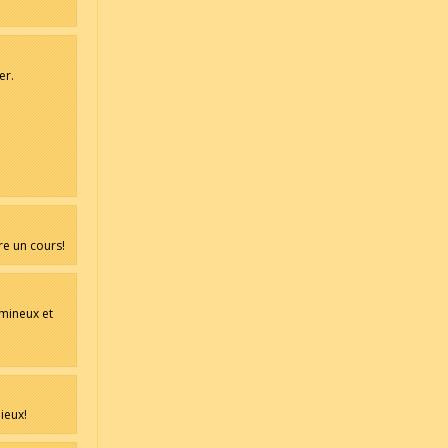
er.
vre un cours!
lumineux et
ieux!