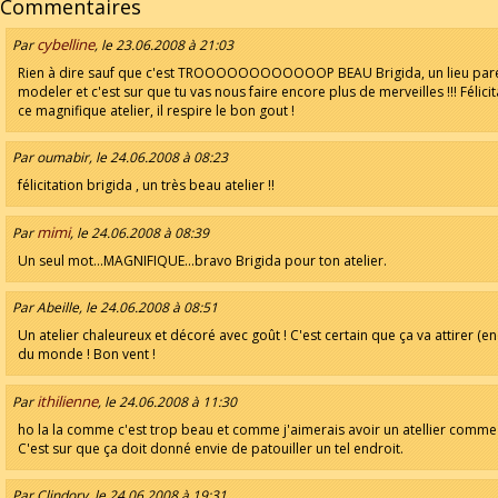
Commentaires
cybelline
Par
, le 23.06.2008 à 21:03
Rien à dire sauf que c'est TROOOOOOOOOOOOP BEAU Brigida, un lieu pare
modeler et c'est sur que tu vas nous faire encore plus de merveilles !!! Félici
ce magnifique atelier, il respire le bon gout !
Par oumabir, le 24.06.2008 à 08:23
félicitation brigida , un très beau atelier !!
mimi
Par
, le 24.06.2008 à 08:39
Un seul mot...MAGNIFIQUE...bravo Brigida pour ton atelier.
Par Abeille, le 24.06.2008 à 08:51
Un atelier chaleureux et décoré avec goût ! C'est certain que ça va attirer (en
du monde ! Bon vent !
ithilienne
Par
, le 24.06.2008 à 11:30
ho la la comme c'est trop beau et comme j'aimerais avoir un atellier comme c
C'est sur que ça doit donné envie de patouiller un tel endroit.
Par Clindory, le 24.06.2008 à 19:31