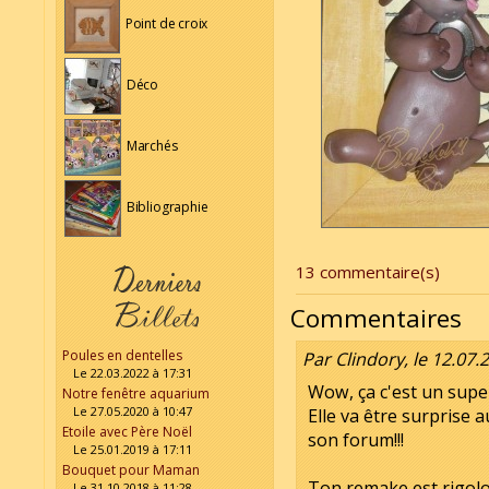
Point de croix
Déco
Marchés
Bibliographie
13 commentaire(s)
Commentaires
Poules en dentelles
Par Clindory, le 12.07.
Le 22.03.2022 à 17:31
Wow, ça c'est un super
Notre fenêtre aquarium
Le 27.05.2020 à 10:47
Elle va être surprise 
Etoile avec Père Noël
son forum!!!
Le 25.01.2019 à 17:11
Bouquet pour Maman
Ton remake est rigolo
Le 31.10.2018 à 11:28