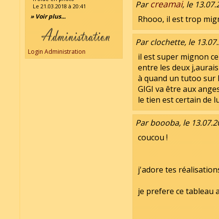
creamai
Par
, le 13.07
Le 21.03.2018 à 20:41
» Voir plus...
Rhooo, il est trop mig
Par clochette, le 13.07
Login Administration
il est super mignon celu
entre les deux j,aurais 
à quand un tutoo sur 
GIGI va être aux anges
le tien est certain de lu
Par boooba, le 13.07.2
coucou !
j'adore tes réalisations
je prefere ce tableau a 