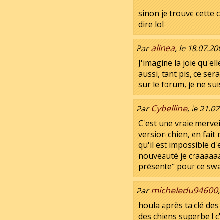
sinon je trouve cette
dire lol
alinea
Par
, le 18.07.20
J'imagine la joie qu'el
aussi, tant pis, ce ser
sur le forum, je ne sui
Cybelline
Par
, le 21.0
C'est une vraie mervei
version chien, en fait
qu'il est impossible d
nouveauté je craaaaaa
présente" pour ce swap
micheledu94600
Par
houla après ta clé des 
des chiens superbe ! c