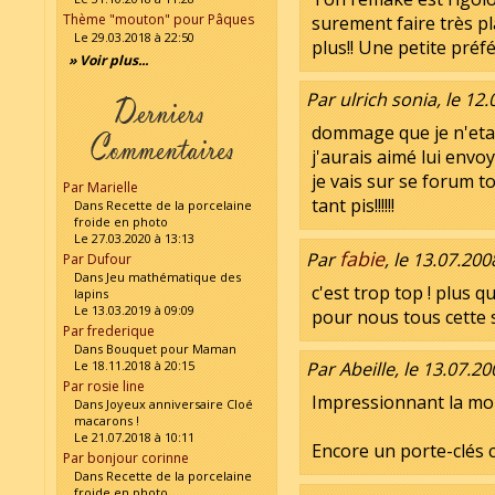
Thème "mouton" pour Pâques
surement faire très pla
Le 29.03.2018 à 22:50
plus!! Une petite pré
» Voir plus...
Par ulrich sonia, le 12
dommage que je n'etai
j'aurais aimé lui envoy
je vais sur se forum tous
Par Marielle
tant pis!!!!!!
Dans Recette de la porcelaine
froide en photo
Le 27.03.2020 à 13:13
fabie
Par
, le 13.07.200
Par Dufour
Dans Jeu mathématique des
c'est trop top ! plus qu
lapins
Le 13.03.2019 à 09:09
pour nous tous cette su
Par frederique
Dans Bouquet pour Maman
Le 18.11.2018 à 20:15
Par Abeille, le 13.07.20
Par rosie line
Impressionnant la mo
Dans Joyeux anniversaire Cloé
macarons !
Le 21.07.2018 à 10:11
Encore un porte-clés 
Par bonjour corinne
Dans Recette de la porcelaine
froide en photo