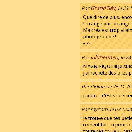
Grand'Sèv
Par
, le 23
Que dire de plus, enco
Un ange par un ange de
Ma créa est trop vilai
photographie !
-_^
luluneuneu
Par
, le 2
MAGNIFIQUE !!! Je suis 
j'ai racheté des piles 
Par didine , le 25.11.2
j'adore , c'est vraiement
Par myriam, le 02.12.2
je trouve que tes pet
coment fait tu pour ob
toute ces couleur pas