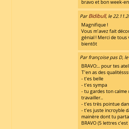
bravo et bon week-e
Bidibull
Par
, le 22.11.
Magnifique !
Vous m'avez fait déco
génial ! Merci de tous
bientôt
Par françoise pas D, le
BRAVO:... pour tes atel
T'en as des qualitéss
- t'es belle
- t'es sympa
- tu gardes ton calm
travailler...
- t'es très pointue dan
- t'es juste incroyble
mainère dont tu parta
BRAVO (5 lettres c'est