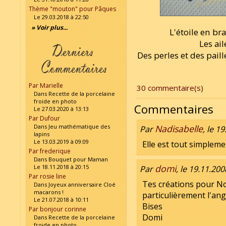
Thème "mouton" pour Pâques
Le 29.03.2018 à 22:50
» Voir plus...
L'étoile en b
Les ail
Des perles et des paill
Par Marielle
30 commentaire(s)
Dans Recette de la porcelaine
froide en photo
Commentaires
Le 27.03.2020 à 13:13
Par Dufour
Dans Jeu mathématique des
Nadisabelle
Par
, le 1
lapins
Le 13.03.2019 à 09:09
Elle est tout simpleme
Par frederique
Dans Bouquet pour Maman
domi
Le 18.11.2018 à 20:15
Par
, le 19.11.200
Par rosie line
Tes créations pour Noë
Dans Joyeux anniversaire Cloé
macarons !
particulièrement l'ang
Le 21.07.2018 à 10:11
Bises
Par bonjour corinne
Domi
Dans Recette de la porcelaine
froide en photo