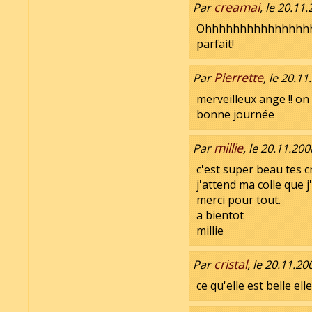
creamai
Par
, le 20.11
Ohhhhhhhhhhhhhhhhh,j
parfait!
Pierrette
Par
, le 20.1
merveilleux ange !! on
bonne journée
millie
Par
, le 20.11.200
c'est super beau tes cr
j'attend ma colle que 
merci pour tout.
a bientot
millie
cristal
Par
, le 20.11.20
ce qu'elle est belle ell