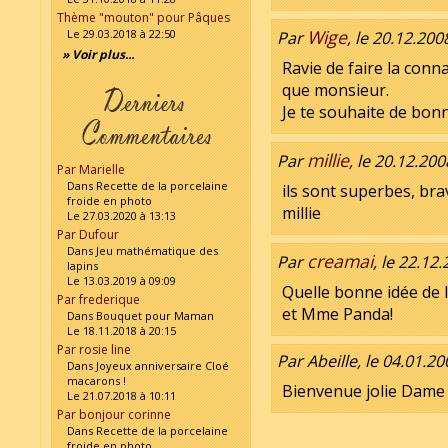
Thème "mouton" pour Pâques
Wige
Le 29.03.2018 à 22:50
Par
, le 20.12.200
» Voir plus...
Ravie de faire la con
que monsieur.
Je te souhaite de bonn
millie
Par
, le 20.12.200
Par Marielle
Dans Recette de la porcelaine
ils sont superbes, bra
froide en photo
millie
Le 27.03.2020 à 13:13
Par Dufour
Dans Jeu mathématique des
creamai
Par
, le 22.12
lapins
Le 13.03.2019 à 09:09
Quelle bonne idée de l
Par frederique
et Mme Panda!
Dans Bouquet pour Maman
Le 18.11.2018 à 20:15
Par rosie line
Par Abeille, le 04.01.20
Dans Joyeux anniversaire Cloé
macarons !
Bienvenue jolie Dame 
Le 21.07.2018 à 10:11
Par bonjour corinne
Dans Recette de la porcelaine
froide en photo