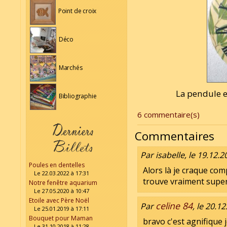
Point de croix
Déco
Marchés
La pendule es
Bibliographie
6 commentaire(s)
Commentaires
Par isabelle, le 19.12.2
Poules en dentelles
Alors là je craque com
Le 22.03.2022 à 17:31
trouve vraiment supe
Notre fenêtre aquarium
Le 27.05.2020 à 10:47
Etoile avec Père Noël
celine 84
Par
, le 20.1
Le 25.01.2019 à 17:11
Bouquet pour Maman
bravo c'est agnifique j
Le 31.10.2018 à 11:28