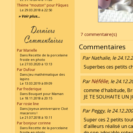
Thème "mouton" pour Pâques
Le 29.03.2018 à 22:50
» Voir plus...
7 commentaire(s)
Commentaires
Par Marielle
Dans Recette de la porcelaine
Par Nathalie, le 24.12.
froide en photo
Le 27.03.2020 à 13:13
Superbes ces petits chi
Par Dufour
Dans Jeu mathématique des
lapins
Néfélie
Par
, le 24.12.
Le 13.03.2019 à 09:09
Par frederique
comme d'habitude, Brigi
Dans Bouquet pour Maman
JE TE SOUHAITE UN J
Le 18.11.2018 à 20:15
Par rosie line
Dans Joyeux anniversaire Cloé
Par Peggy, le 24.12.200
macarons !
Le 21.07.2018 à 10:11
Super ces 2 petits tout
Par bonjour corinne
d'ailleurs réalisé un 
Dans Recette de la porcelaine
de son adorable rotwi
froide en photo