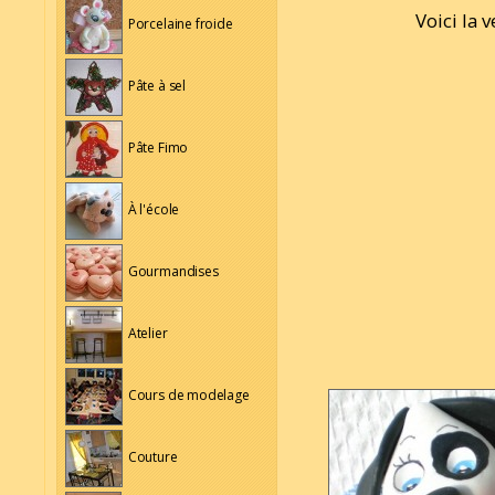
Voici la 
Porcelaine froide
Pâte à sel
Pâte Fimo
À l'école
Gourmandises
Atelier
Cours de modelage
Couture