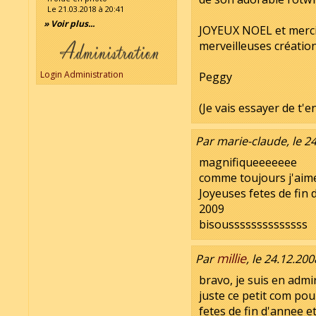
Le 21.03.2018 à 20:41
» Voir plus...
JOYEUX NOEL et merci 
merveilleuses créatio
Login Administration
Peggy
(Je vais essayer de t'
Par marie-claude, le 2
magnifiqueeeeeee
comme toujours j'aime
Joyeuses fetes de fin 
2009
bisoussssssssssssss
millie
Par
, le 24.12.200
bravo, je suis en admi
juste ce petit com po
fetes de fin d'annee 