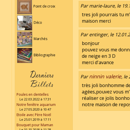
Par marie-laure, le 19.
Point de croix
tres joli pourrais tu m
maison merci
Déco
Par entinger, le 12.01.
Marchés
bonjour
pouvez vous me donne
Bibliographie
de neige en 3 D
merci d'avance
ninnin valerie
Par
, le
très joli bonhomme de
agées,pouvez vous m'e
Poules en dentelles
réaliser ce jolis bonh
Le 22.03.2022 à 17:31
notre maison de repos
Notre fenêtre aquarium
Le 27.05.2020 à 10:47
Etoile avec Père Noël
Le 25.01.2019 à 17:11
Bouquet pour Maman
Le 31.10.2018 à 11:28