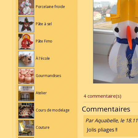
Porcelaine froide
Pâte à sel
Pâte Fimo
À l'école
Gourmandises
Atelier
4 commentaire(s)
Commentaires
Cours de modelage
Par Aquabelle, le 18.11
Couture
Jolis pliages !!