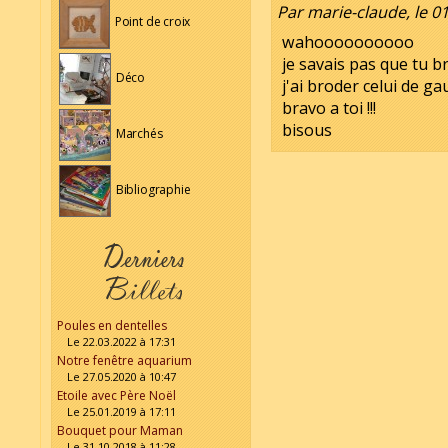
Par marie-claude, le 0
Point de croix
wahoooooooooo
je savais pas que tu br
Déco
j'ai broder celui de ga
bravo a toi !!!
bisous
Marchés
Bibliographie
Poules en dentelles
Le 22.03.2022 à 17:31
Notre fenêtre aquarium
Le 27.05.2020 à 10:47
Etoile avec Père Noël
Le 25.01.2019 à 17:11
Bouquet pour Maman
Le 31.10.2018 à 11:28