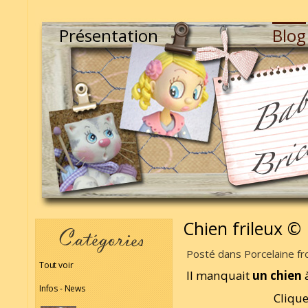
Présentation
Blog
Chien frileux ©
Posté dans Porcelaine fro
Tout voir
Il manquait
un chien
à
Infos - News
Clique