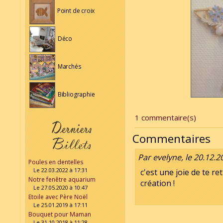
Point de croix
Déco
Marchés
Bibliographie
1 commentaire(s)
Commentaires
Par evelyne, le 20.12.2
Poules en dentelles
Le 22.03.2022 à 17:31
c'est une joie de te r
Notre fenêtre aquarium
création !
Le 27.05.2020 à 10:47
Etoile avec Père Noël
Le 25.01.2019 à 17:11
Bouquet pour Maman
Le 31.10.2018 à 11:28