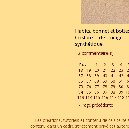
Habits, bonnet et botte:
Cristaux de neige: 
synthétique.
3 commentaire(s)
Pages:
1
2
3
4
18
19
20
21
22
23
2
37
38
39
40
41
42
4
56
57
58
59
60
61
6
75
76
77
78
79
80
8
94
95
96
97
98
99
1
113
114
115
116
117
118
1
« Page précédente
Les créations, tutoriels et contenu de ce site ne s
contenu dans un cadre strictement privé est autori