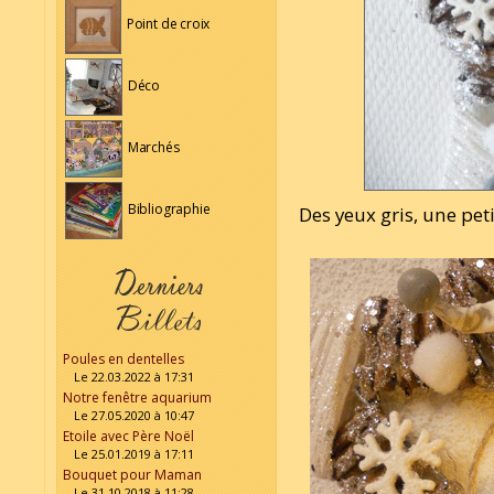
Point de croix
Déco
Marchés
Bibliographie
Des yeux gris, une pet
Poules en dentelles
Le 22.03.2022 à 17:31
Notre fenêtre aquarium
Le 27.05.2020 à 10:47
Etoile avec Père Noël
Le 25.01.2019 à 17:11
Bouquet pour Maman
Le 31.10.2018 à 11:28