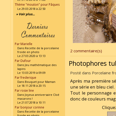
Thème "mouton" pour Pâques
Le 29.03.2018 à 22:50
» Voir plus...
Par Marielle
Dans Recette de la porcelaine
2 commentaire(s)
froide en photo
Le 27.03.2020 à 13:13
Par Dufour
Photophores tub
Dans Jeu mathématique des
lapins
Posté dans Porcelaine fro
Le 13.03.2019 à 09:09
Par frederique
Après ma première sér
Dans Bouquet pour Maman
Le 18.11.2018 à 20:15
une série en bleu ciel.
Par rosie line
Tout le personnage e
Dans Joyeux anniversaire Cloé
donc de couleurs magi
macarons !
Le 21.07.2018 à 10:11
Clique
Par bonjour corinne
Dans Recette de la porcelaine
froide en photo