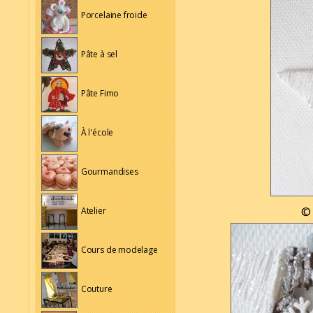
Porcelaine froide
Pâte à sel
Pâte Fimo
À l'école
Gourmandises
© 
Atelier
Cours de modelage
Couture