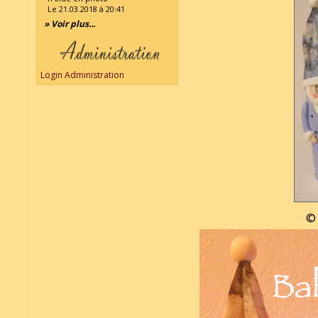
Le 21.03.2018 à 20:41
» Voir plus...
Login Administration
© 