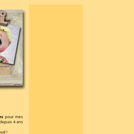
es
pour mes
 depuis 4 ans
oué !