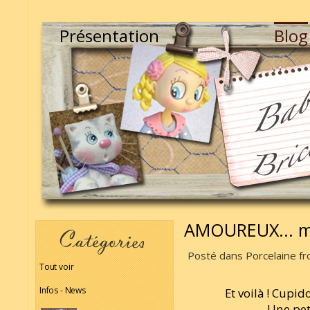
Présentation
Blog
AMOUREUX... mo
Posté dans Porcelaine fro
Tout voir
Infos - News
Et voilà ! Cupi
Une pet