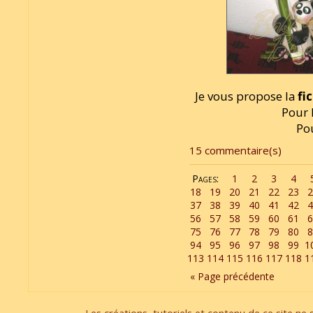
Je vous propose la
fi
Pour l
Po
15 commentaire(s)
Pages:
1
2
3
4
18
19
20
21
22
23
2
37
38
39
40
41
42
4
56
57
58
59
60
61
6
75
76
77
78
79
80
8
94
95
96
97
98
99
1
113
114
115
116
117
118
1
« Page précédente