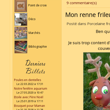
9 commentaire(s)
Point de croix
Mon renne frile
Déco
Posté dans Porcelaine fro
Ben quo
Marchés
Je suis trop content 
Bibliographie
couver
Poules en dentelles
Le 22.03.2022 à 17:31
Notre fenêtre aquarium
Le 27.05.2020 à 10:47
Etoile avec Père Noël
Le 25.01.2019 à 17:11
Bouquet pour Maman
Le 31.10.2018 à 11:28