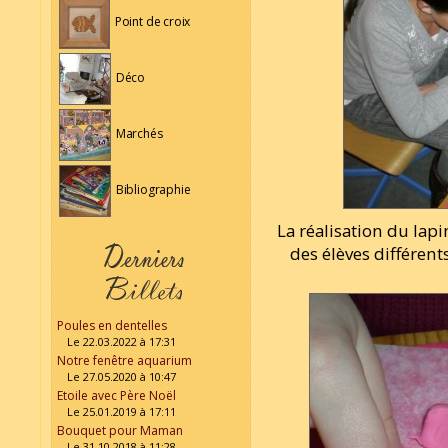
Point de croix
Déco
Marchés
Bibliographie
La réalisation du lap
des élèves différent
Poules en dentelles
Le 22.03.2022 à 17:31
Notre fenêtre aquarium
Le 27.05.2020 à 10:47
Etoile avec Père Noël
Le 25.01.2019 à 17:11
Bouquet pour Maman
Le 31.10.2018 à 11:28