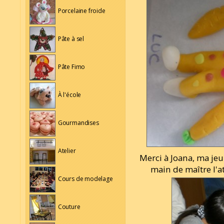
Porcelaine froide
Pâte à sel
Pâte Fimo
À l'école
Gourmandises
Atelier
Merci à Joana, ma jeu
main de maître l'a
Cours de modelage
Couture