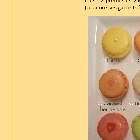
mes 12 premières var
J'ai adoré ses gabarits 