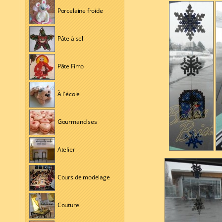
Porcelaine froide
Pâte à sel
Pâte Fimo
À l'école
Gourmandises
Atelier
Cours de modelage
Couture