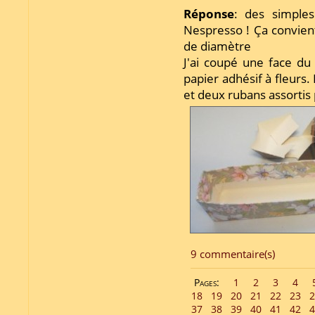
Réponse
: des simples
Nespresso ! Ça convien
de diamètre
J'ai coupé une face du c
papier adhésif à fleurs.
et deux rubans assortis 
9 commentaire(s)
Pages:
1
2
3
4
18
19
20
21
22
23
2
37
38
39
40
41
42
4