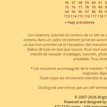
56
57
58
59
60
61
6
75
76
77
78
79
80
8
94
95
96
97
98
99
1
113
114
115
116
117
118
1
« Page précédente
Les créations, tutoriels et contenu de ce site ne s
contenu dans un cadre strictement privé est autori
un but non-commercial (à l'exception des macarons
Babou Bricole en tant que source. Pour tout aut
interdit de recopier modelages, tutoriels, pho
préalable. Tous droi
* Les macarons accompagnés de la mention "© 
originales dép
Toute copie est strictement interdite et pa
Ce blog est une vitrine, pas un self-servic
© 2007-2026 Brigi
Powered and designed by
6717270 visites - 646 message