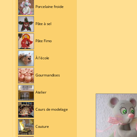
Porcelaine froide
Pâte à sel
Pâte Fimo
À l'école
Gourmandises
Atelier
Cours de modelage
Couture