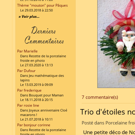
Thème "mouton" pour Pâques
Le 29.03.2018 à 22:50
» Voir plus...
Par Marielle
Dans Recette de la porcelaine
froide en photo
Le 27.03.2020 à 13:13
Par Dufour
Dans Jeu mathématique des
lapins
Le 13.03.2019 à 09:09
Par frederique
Dans Bouquet pour Maman
7 commentaire(s)
Le 18.11.2018 à 20:15
Par rosie line
Trio d'étoiles 
Dans Joyeux anniversaire Cloé
macarons !
Le 21.07.2018 à 10:11
Posté dans Porcelaine fro
Par bonjour corinne
Dans Recette de la porcelaine
Une petite déco de N
froide en photo