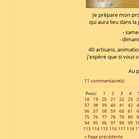
Je prépare mon pr
qui aura lieu dans l
- same
- diman
40 artisans, animatio
j'espère que si vous v
Au p
11 commentaire(s)
Pages:
1
2
3
4
18
19
20
21
22
23
2
37
38
39
40
41
42
4
56
57
58
59
60
61
6
75
76
77
78
79
80
8
94
95
96
97
98
99
1
113
114
115
116
117
118
1
« Page précédente