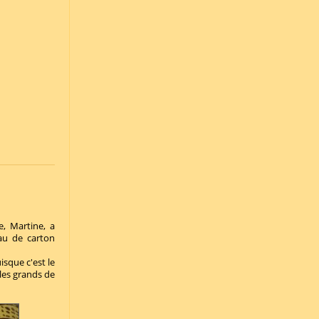
, Martine, a
eau de carton
uisque c'est le
 les grands de