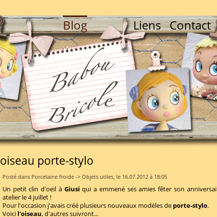
Blog
Liens
Contact
oiseau porte-stylo
Posté dans Porcelaine froide -> Objets utiles, le 16.07.2012 à 18:05
Un petit clin d'oeil à
Giusi
qui a emmené ses amies fêter son anniversa
atelier le 4 juillet !
Pour l'occasion j'avais créé plusieurs nouveaux modèles de
porte-stylo
.
Voici
l'oiseau
, d'autres suivront...