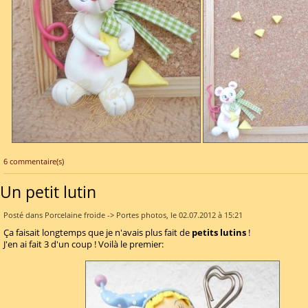
6 commentaire(s)
Un petit lutin
Posté dans Porcelaine froide -> Portes photos, le 02.07.2012 à 15:21
Ça faisait longtemps que je n'avais plus fait de
petits lutins
!
J'en ai fait 3 d'un coup ! Voilà le premier: