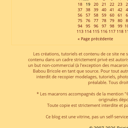
18
19
20
21
22
23
2
37
38
39
40
41
42
4
56
57
58
59
60
61
6
75
76
77
78
79
80
8
94
95
96
97
98
99
1
113
114
115
116
117
118
1
« Page précédente
Les créations, tutoriels et contenu de ce site ne s
contenu dans un cadre strictement privé est autori
un but non-commercial (à l'exception des macarons
Babou Bricole en tant que source. Pour tout aut
interdit de recopier modelages, tutoriels, pho
préalable. Tous droi
* Les macarons accompagnés de la mention "© 
originales dép
Toute copie est strictement interdite et pa
Ce blog est une vitrine, pas un self-servic