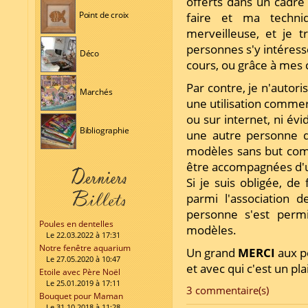
offerts dans un cadre 
Point de croix
faire et ma techni
merveilleuse, et je 
personnes s'y intéresse
Déco
cours, ou grâce à mes c
Par contre, je n'autor
Marchés
une utilisation commer
ou sur internet, ni 
Bibliographie
une autre personne 
modèles sans but comm
être accompagnées d'u
Si je suis obligée, de
parmi l'association 
personne s'est per
Poules en dentelles
modèles.
Le 22.03.2022 à 17:31
Notre fenêtre aquarium
Un grand
MERCI
aux pe
Le 27.05.2020 à 10:47
et avec qui c'est un pla
Etoile avec Père Noël
Le 25.01.2019 à 17:11
3 commentaire(s)
Bouquet pour Maman
Le 31.10.2018 à 11:28