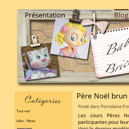
Présentation
Blog
Père Noël brun
Posté dans Porcelaine fro
Tout voir
Les cours Pères No
Infos - News
participantes pour leurs
Voici le dernier modèle