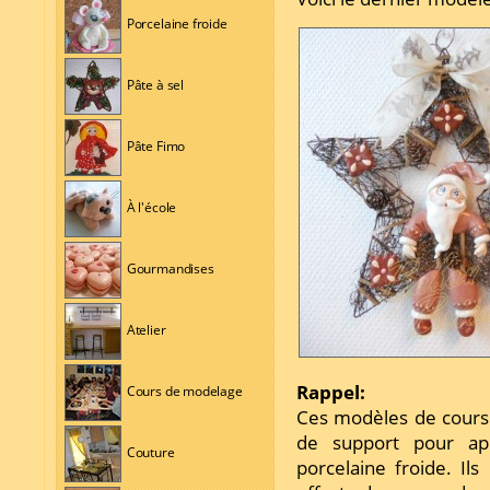
Porcelaine froide
Pâte à sel
Pâte Fimo
À l'école
Gourmandises
Atelier
Rappel:
Cours de modelage
Ces modèles de cours 
de support pour ap
Couture
porcelaine froide. Il