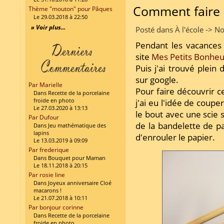
Comment faire d
Thème "mouton" pour Pâques
Le 29.03.2018 à 22:50
» Voir plus...
Posté dans À l'école -> N
Pendant les vacances d
site
Mes Petits Bonheu
Puis j'ai trouvé plein 
sur google.
Par Marielle
Pour faire découvrir c
Dans Recette de la porcelaine
froide en photo
j'ai eu l'idée de coup
Le 27.03.2020 à 13:13
le bout avec une scie 
Par Dufour
de la bandelette de pa
Dans Jeu mathématique des
lapins
d'enrouler le papier.
Le 13.03.2019 à 09:09
Par frederique
Dans Bouquet pour Maman
Le 18.11.2018 à 20:15
Par rosie line
Dans Joyeux anniversaire Cloé
macarons !
Le 21.07.2018 à 10:11
Par bonjour corinne
Dans Recette de la porcelaine
froide en photo