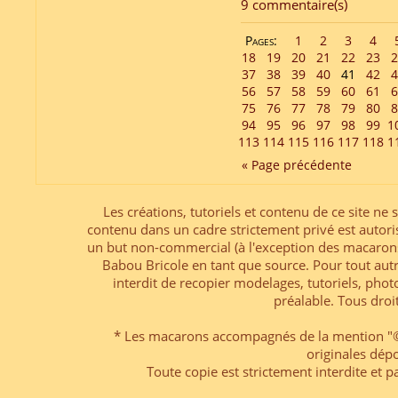
9 commentaire(s)
Pages:
1
2
3
4
18
19
20
21
22
23
2
37
38
39
40
41
42
4
56
57
58
59
60
61
6
75
76
77
78
79
80
8
94
95
96
97
98
99
1
113
114
115
116
117
118
1
« Page précédente
Les créations, tutoriels et contenu de ce site ne s
contenu dans un cadre strictement privé est autori
un but non-commercial (à l'exception des macarons
Babou Bricole en tant que source. Pour tout aut
interdit de recopier modelages, tutoriels, pho
préalable. Tous droi
* Les macarons accompagnés de la mention "© 
originales dép
Toute copie est strictement interdite et pa