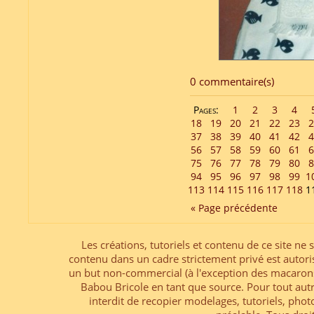
0 commentaire(s)
Pages:
1
2
3
4
18
19
20
21
22
23
2
37
38
39
40
41
42
4
56
57
58
59
60
61
6
75
76
77
78
79
80
8
94
95
96
97
98
99
1
113
114
115
116
117
118
1
« Page précédente
Les créations, tutoriels et contenu de ce site ne s
contenu dans un cadre strictement privé est autori
un but non-commercial (à l'exception des macarons
Babou Bricole en tant que source. Pour tout aut
interdit de recopier modelages, tutoriels, pho