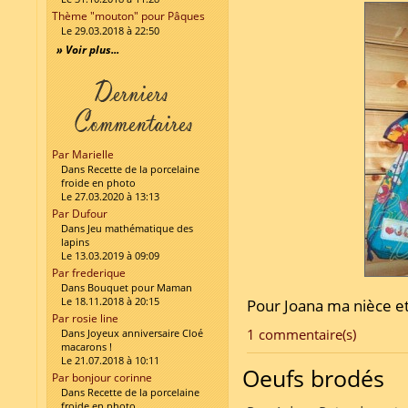
Thème "mouton" pour Pâques
Le 29.03.2018 à 22:50
» Voir plus...
Par Marielle
Dans Recette de la porcelaine
froide en photo
Le 27.03.2020 à 13:13
Par Dufour
Dans Jeu mathématique des
lapins
Le 13.03.2019 à 09:09
Par frederique
Dans Bouquet pour Maman
Le 18.11.2018 à 20:15
Pour Joana ma nièce e
Par rosie line
1 commentaire(s)
Dans Joyeux anniversaire Cloé
macarons !
Le 21.07.2018 à 10:11
Oeufs brodés
Par bonjour corinne
Dans Recette de la porcelaine
froide en photo