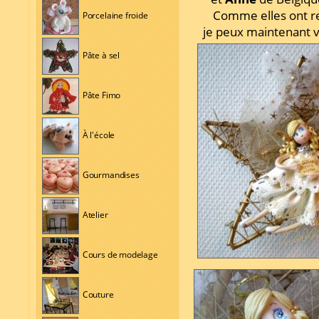
Comme elles ont reç
Porcelaine froide
je peux maintenant v
Pâte à sel
Pâte Fimo
À l'école
Gourmandises
Atelier
Cours de modelage
Couture