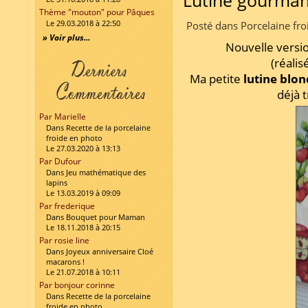
Lutine gourman
Thème "mouton" pour Pâques
Le 29.03.2018 à 22:50
Posté dans Porcelaine fr
» Voir plus...
Nouvelle versi
(réali
Ma petite
lutine blo
déjà 
Par Marielle
Dans Recette de la porcelaine
froide en photo
Le 27.03.2020 à 13:13
Par Dufour
Dans Jeu mathématique des
lapins
Le 13.03.2019 à 09:09
Par frederique
Dans Bouquet pour Maman
Le 18.11.2018 à 20:15
Par rosie line
Dans Joyeux anniversaire Cloé
macarons !
Le 21.07.2018 à 10:11
Par bonjour corinne
Dans Recette de la porcelaine
froide en photo