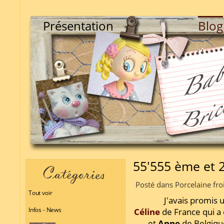
Présentation
Blog
55'555 ème et 
Posté dans Porcelaine fro
Tout voir
J'avais promis 
Infos - News
Céline
de France qui a
et
Anne
de Belgique