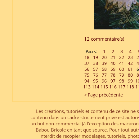
12 commentaire(s)
Pages:
1
2
3
4
18
19
20
21
22
23
2
37
38
39
40
41
42
4
56
57
58
59
60
61
6
75
76
77
78
79
80
8
94
95
96
97
98
99
1
113
114
115
116
117
118
1
« Page précédente
Les créations, tutoriels et contenu de ce site ne s
contenu dans un cadre strictement privé est autori
un but non-commercial (à l'exception des macarons
Babou Bricole en tant que source. Pour tout aut
interdit de recopier modelages, tutoriels, pho