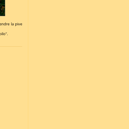
endre la pive
ilo".